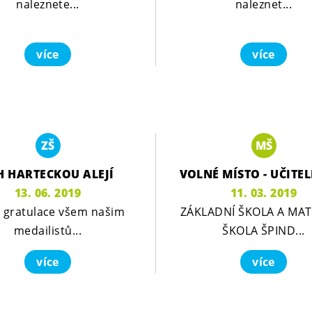
naleznete...
naleznet...
více
více
ZŠ
MŠ
H HARTECKOU ALEJÍ
VOLNÉ MÍSTO - UČITE
13. 06. 2019
11. 03. 2019
á gratulace všem našim
ZÁKLADNÍ ŠKOLA A MA
medailistů...
ŠKOLA ŠPIND...
více
více