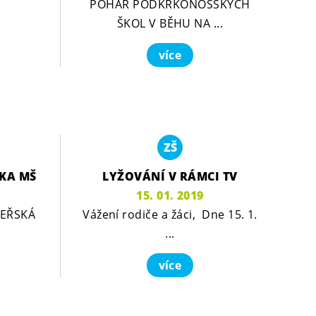
POHÁR PODKRKONOŠSKÝCH
ŠKOL V BĚHU NA ...
více
ZŠ
LKA MŠ
LYŽOVÁNÍ V RÁMCI TV
15. 01. 2019
TEŘSKÁ
Vážení rodiče a žáci, Dne 15. 1.
...
více