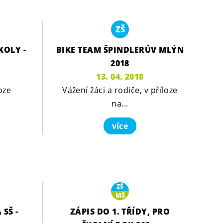
ZŠ
KOLY -
BIKE TEAM ŠPINDLERŮV MLÝN
2018
13. 04. 2018
oze
Vážení žáci a rodiče, v příloze
na...
více
ZŠ
MŠ
 SŠ -
ZÁPIS DO 1. TŘÍDY, PRO