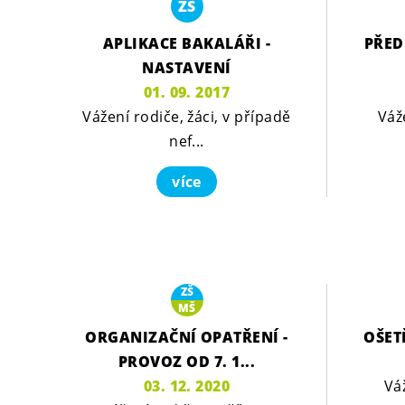
ZŠ
APLIKACE BAKALÁŘI -
PŘED
NASTAVENÍ
01. 09. 2017
Vážení rodiče, žáci, v případě
Váž
nef...
více
ZŠ
MŠ
ORGANIZAČNÍ OPATŘENÍ -
OŠET
PROVOZ OD 7. 1...
03. 12. 2020
Váž