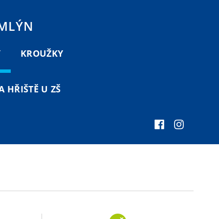
 MLÝN
Y
KROUŽKY
 HŘIŠTĚ U ZŠ