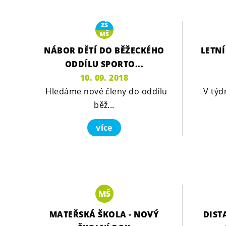
ZŠ
MŠ
NÁBOR DĚTÍ DO BĚŽECKÉHO
LETNÍ
ODDÍLU SPORTO...
10. 09. 2018
Hledáme nové členy do oddílu
V týd
běž...
více
MŠ
MATEŘSKÁ ŠKOLA - NOVÝ
DIST