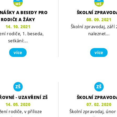
MŠ
MŠ
NÁŠKY A BESEDY PRO
ŠKOLNÍ ZPRAVOD
RODIČE A ŽÁKY
08. 09. 2021
14. 10. 2021
Školní zpravodaj, září 
ení rodiče, 1. beseda,
naleznet...
setkání:...
více
více
ZŠ
ZŠ
ŘOVNÉ - UZAVŘENÍ ZŠ
ŠKOLNÍ ZPRAVOD
14. 05. 2020
07. 02. 2020
ení rodiče, v příloze
Školní zpravodaj, únor