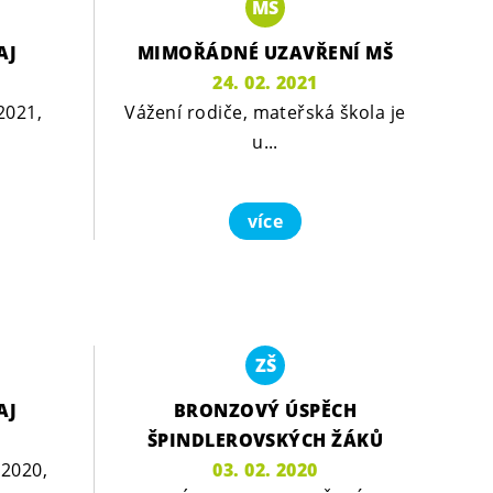
MŠ
AJ
MIMOŘÁDNÉ UZAVŘENÍ MŠ
24. 02. 2021
2021,
Vážení rodiče, mateřská škola je
u...
více
ZŠ
AJ
BRONZOVÝ ÚSPĚCH
ŠPINDLEROVSKÝCH ŽÁKŮ
 2020,
03. 02. 2020