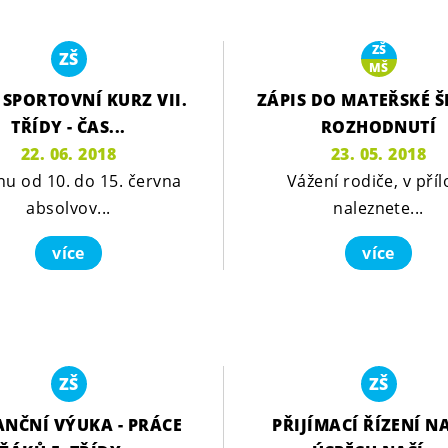
ZŠ
ZŠ
MŠ
 SPORTOVNÍ KURZ VII.
ZÁPIS DO MATEŘSKÉ Š
TŘÍDY - ČAS...
ROZHODNUTÍ
22. 06. 2018
23. 05. 2018
nu od 10. do 15. června
Vážení rodiče, v příl
absolvov...
naleznete...
více
více
ZŠ
ZŠ
ANČNÍ VÝUKA - PRÁCE
PŘIJÍMACÍ ŘÍZENÍ NA