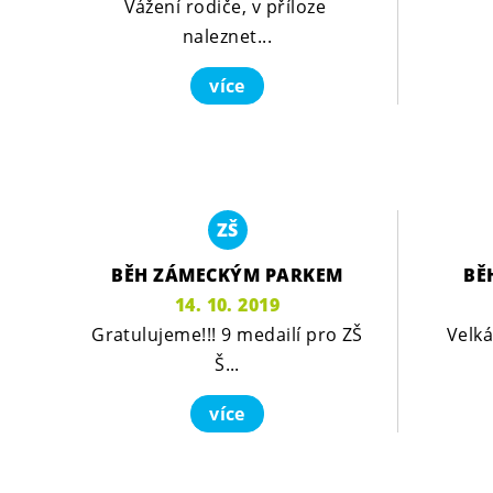
Vážení rodiče, v příloze
naleznet...
více
ZŠ
BĚH ZÁMECKÝM PARKEM
BĚ
14. 10. 2019
Gratulujeme!!! 9 medailí pro ZŠ
Velk
Š...
více