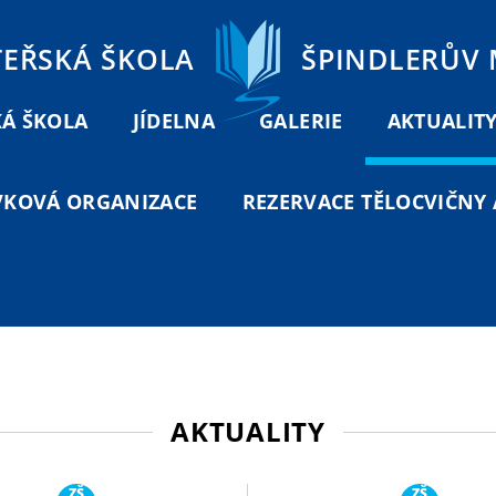
TEŘSKÁ ŠKOLA
ŠPINDLERŮV
Á ŠKOLA
JÍDELNA
GALERIE
AKTUALIT
VKOVÁ ORGANIZACE
REZERVACE TĚLOCVIČNY A
AKTUALITY
ZŠ
ZŠ