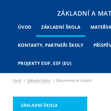
ZÁKLADNÍ A MA
ÚVOD
ZÁKLADNÍ ŠKOLA
MATEŘSK
KONTAKTY, PARTNEŘI ŠKOLY
PŘÍSPĚ
PROJEKTY ESIF, ESF (EU)
Úvod
|
Základní škola
|
Dokumenty ke stažení
ZÁKLADNÍ ŠKOLA