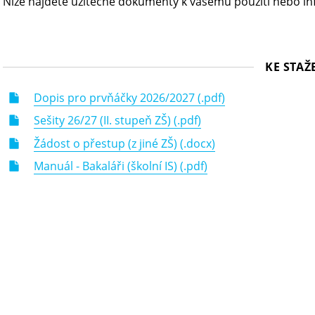
Níže najdete užitečné dokumenty k vašemu použití nebo in
KE STAŽ
Dopis pro prvňáčky 2026/2027 (.pdf)
Sešity 26/27 (II. stupeň ZŠ) (.pdf)
Žádost o přestup (z jiné ZŠ) (.docx)
Manuál - Bakaláři (školní IS) (.pdf)