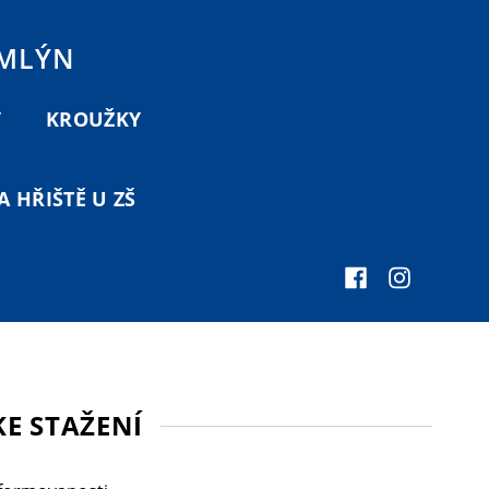
 MLÝN
Y
KROUŽKY
 HŘIŠTĚ U ZŠ
E STAŽENÍ