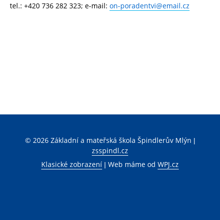
tel.: +420 736 282 323; e-mail:
on-poradentvi@email.cz
© 2026 Základní a mateřská škola Špindlerův Mlýn |
zsspindl.cz
Klasické zobrazení
|
Web máme od
WPJ.cz