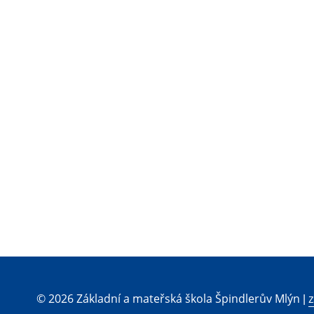
© 2026 Základní a mateřská škola Špindlerův Mlýn |
z