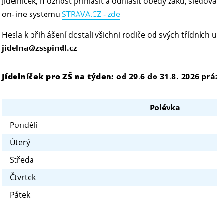
Jídelníček, možnost přihlásit a odhlásit obědy žáků, sledov
on-line systému
STRAVA.CZ - zde
Hesla k přihlášení dostali všichni rodiče od svých třídních 
jidelna@zsspindl.cz
Jídelníček pro ZŠ na týden:
od 29.6 do 31.8. 2026 pr
Polévka
Pondělí
Úterý
Středa
Čtvrtek
Pátek