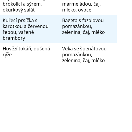
brokolicí a sýrem,
marmeládou, čaj,
okurkový salát
mléko, ovoce
Kuřecí prsíčka s
Bageta s fazolovou
karotkou a červenou
pomazánkou,
řepou, vařené
zelenina, čaj, mléko
brambory
Hovězí tokáň, dušená
Veka se špenátovou
rýže
pomazánkou,
zelenina, čaj, mléko