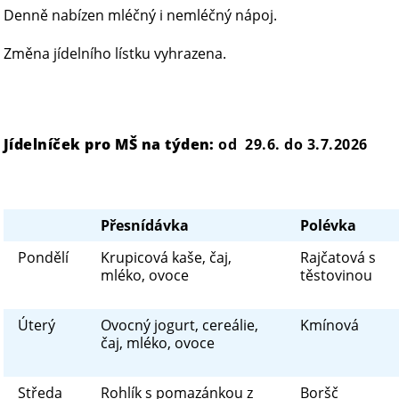
Denně nabízen mléčný i nemléčný nápoj.
Změna jídelního lístku vyhrazena.
Jídelníček pro MŠ na týden:
od 29.
Přesnídávka
Polévka
Pondělí
Krupicová kaše, čaj,
Rajčatová s
mléko, ovoce
těstovinou
Úterý
Ovocný jogurt, cereálie,
Kmínová
čaj, mléko, ovoce
Středa
Rohlík s pomazánkou z
Boršč