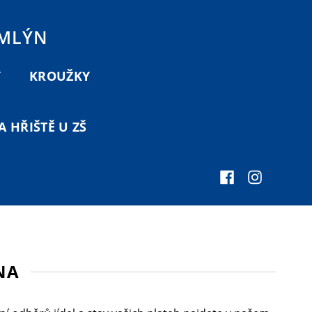
 MLÝN
Y
KROUŽKY
 HŘIŠTĚ U ZŠ
NA