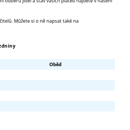
ání odběrů jídel a stav vašich plateb najdete v našem
učitelů. Můžete si o ně napsat také na
ázdniny
Oběd