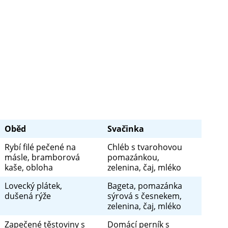
6. do 3.7.2026
Oběd
Svačinka
Rybí filé pečené na
Chléb s tvarohovou
másle, bramborová
pomazánkou,
kaše, obloha
zelenina, čaj, mléko
Lovecký plátek,
Bageta, pomazánka
dušená rýže
sýrová s česnekem,
zelenina, čaj, mléko
Zapečené těstoviny s
Domácí perník s