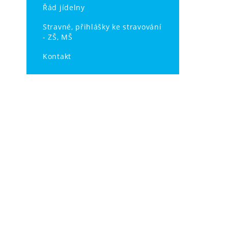
Řád jídelny
Stravné, přihlášky ke stravování
- ZŠ, MŠ
Kontakt