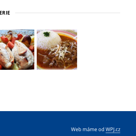
ERIE
Web máme od
WPJ.cz