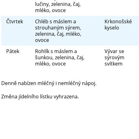
lučiny, zelenina, čaj,
mléko, ovoce
Čtvrtek
Chléb s máslem a
Krkonošské
strouhaným sýrem,
kyselo
zelenina, čaj, mléko,
ovoce
Pátek
Rohlík s máslem a
Vývar se
šunkou, zelenina, čaj,
sýrovým
mléko, ovoce
svítkem
Denně nabízen mléčný i nemléčný nápoj.
Změna jídelního lístku vyhrazena.