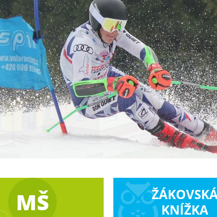
ŽÁKOVSK
MŠ
KNÍŽKA