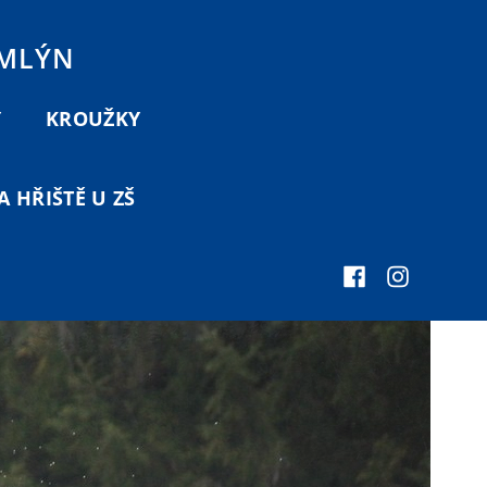
 MLÝN
Y
KROUŽKY
 HŘIŠTĚ U ZŠ