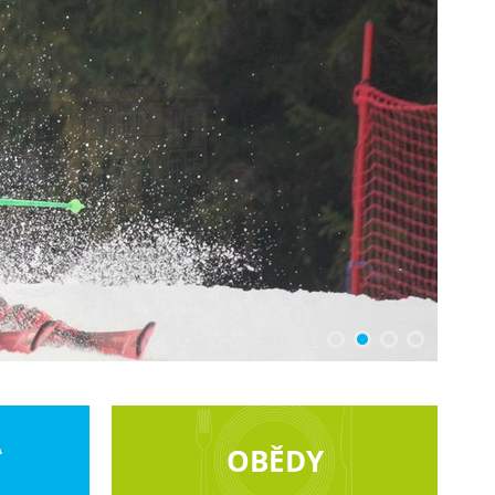
Á
OBĚDY