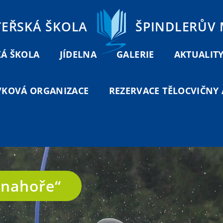
TEŘSKÁ ŠKOLA
ŠPINDLERŮV
Á ŠKOLA
JÍDELNA
GALERIE
AKTUALIT
VKOVÁ ORGANIZACE
REZERVACE TĚLOCVIČNY A
u nahoře“