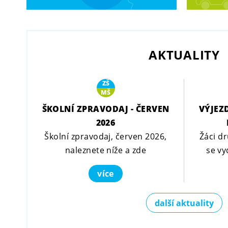
AKTUALITY
ZŠ
MŠ
ŠKOLNÍ ZPRAVODAJ - ČERVEN
VÝJEZ
2026
Školní zpravodaj, červen 2026,
Žáci d
naleznete níže a zde
se vy
více
další aktuality