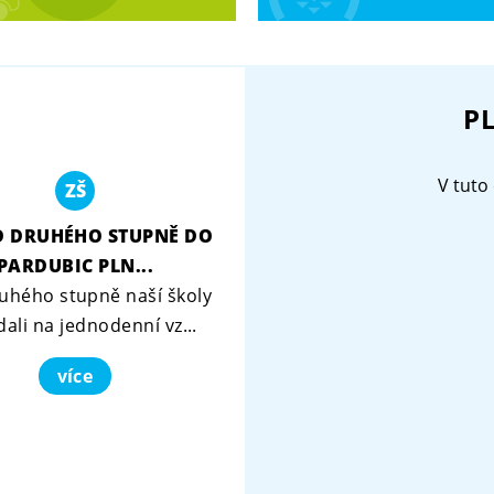
P
V tuto 
ZŠ
D DRUHÉHO STUPNĚ DO
PARDUBIC PLN...
ruhého stupně naší školy
dali na jednodenní vz...
více