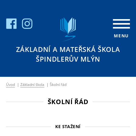
MENU
ZÁKLADNÍ A MATEŘSKÁ ŠKOLA
ŠPINDLERŮV MLÝN
Úvod
|
Základní škola
|
Školní řád
ŠKOLNÍ ŘÁD
KE STAŽENÍ