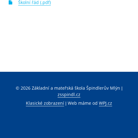
Školní řád (.pdf)
© 2026 Základní a mateřská škola Špindlerův Mlýn |
zsspindl.cz
Klasické zobrazení
|
Web máme od
WPJ.cz