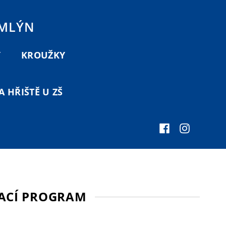
 MLÝN
Y
KROUŽKY
 HŘIŠTĚ U ZŠ
ACÍ PROGRAM