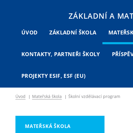
ZÁKLADNÍ A MA
ÚVOD
ZÁKLADNÍ ŠKOLA
MATEŘSK
KONTAKTY, PARTNEŘI ŠKOLY
PŘÍSPĚ
PROJEKTY ESIF, ESF (EU)
Úvod
|
Mateřská škola
|
Školní vzdělávací program
MATEŘSKÁ ŠKOLA