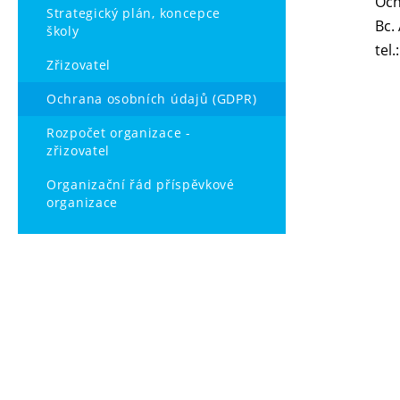
Och
Strategický plán, koncepce
Bc.
školy
tel
Zřizovatel
Ochrana osobních údajů (GDPR)
Rozpočet organizace -
zřizovatel
Organizační řád příspěvkové
organizace