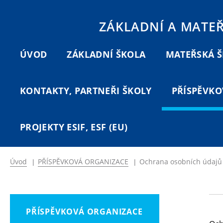
ZÁKLADNÍ A MATE
ÚVOD
ZÁKLADNÍ ŠKOLA
MATEŘSKÁ 
KONTAKTY, PARTNEŘI ŠKOLY
PŘÍSPĚVKO
PROJEKTY ESIF, ESF (EU)
Úvod
|
PŘÍSPĚVKOVÁ ORGANIZACE
|
Ochrana osobních údajů
PŘÍSPĚVKOVÁ ORGANIZACE