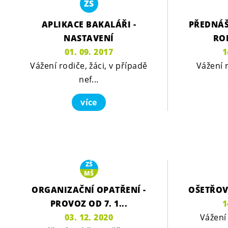
ZŠ
APLIKACE BAKALÁŘI -
PŘEDNÁŠ
NASTAVENÍ
RO
01. 09. 2017
1
Vážení rodiče, žáci, v případě
Vážení 
nef...
více
ZŠ
MŠ
ORGANIZAČNÍ OPATŘENÍ -
OŠETŘOV
PROVOZ OD 7. 1...
1
03. 12. 2020
Vážení 