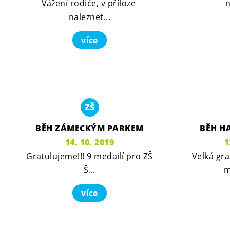
Vážení rodiče, v příloze
n
naleznet...
více
ZŠ
BĚH ZÁMECKÝM PARKEM
BĚH H
14. 10. 2019
1
Gratulujeme!!! 9 medailí pro ZŠ
Velká gr
Š...
m
více