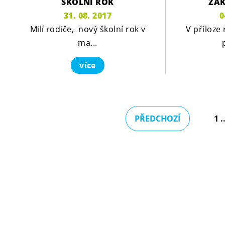
ŠKOLNÍ ROK
ŽÁK
31. 08. 2017
0
Milí rodiče, nový školní rok v
V příloze
ma...
více
1
PŘEDCHOZÍ
.