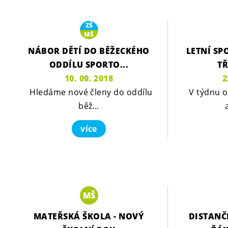
ZŠ
MŠ
NÁBOR DĚTÍ DO BĚŽECKÉHO
LETNÍ SP
ODDÍLU SPORTO...
TŘ
10. 09. 2018
2
Hledáme nové členy do oddílu
V týdnu o
běž...
více
MŠ
MATEŘSKÁ ŠKOLA - NOVÝ
DISTANČ