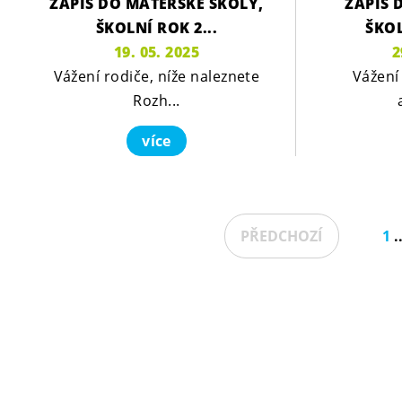
ZÁPIS DO MATEŘSKÉ ŠKOLY,
ZÁPIS 
ŠKOLNÍ ROK 2...
ŠKOL
19. 05. 2025
2
Vážení rodiče, níže naleznete
Vážení 
Rozh...
více
1
PŘEDCHOZÍ
.