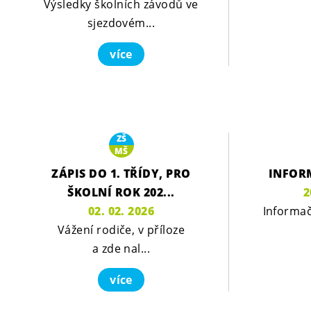
Výsledky školních závodů ve
sjezdovém...
více
ZŠ
MŠ
ZÁPIS DO 1. TŘÍDY, PRO
INFOR
ŠKOLNÍ ROK 202...
2
02. 02. 2026
Informač
Vážení rodiče, v příloze
a zde nal...
více