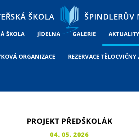
TEŘSKÁ ŠKOLA
ŠPINDLERŮV
Á ŠKOLA
JÍDELNA
GALERIE
AKTUALIT
VKOVÁ ORGANIZACE
REZERVACE TĚLOCVIČNY A
PROJEKT PŘEDŠKOLÁK
04. 05. 2026