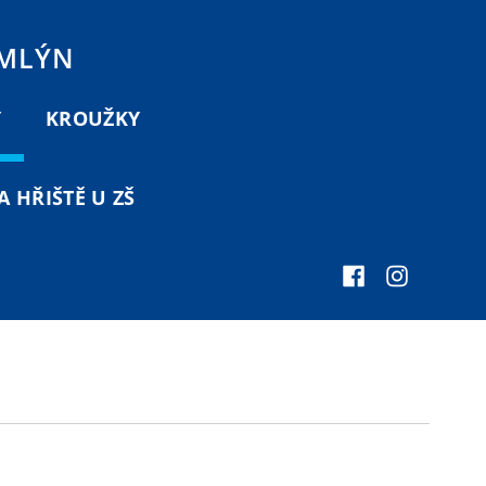
 MLÝN
Y
KROUŽKY
 HŘIŠTĚ U ZŠ