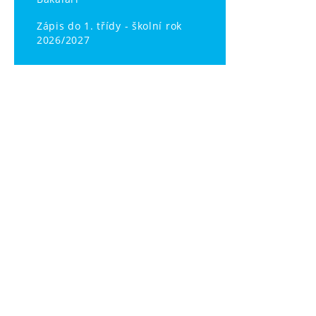
Zápis do 1. třídy - školní rok
2026/2027