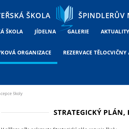
TEŘSKÁ ŠKOLA
ŠPINDLERŮV
Á ŠKOLA
JÍDELNA
GALERIE
AKTUALIT
VKOVÁ ORGANIZACE
REZERVACE TĚLOCVIČNY A
ncepce školy
STRATEGICKÝ PLÁN,