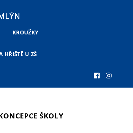
 MLÝN
Y
KROUŽKY
 HŘIŠTĚ U ZŠ
 KONCEPCE ŠKOLY