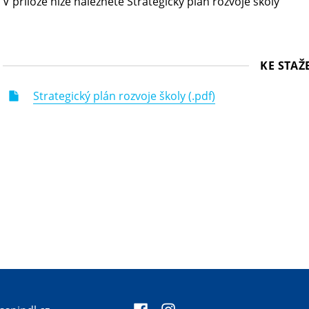
V příloze níže naleznete Strategický plán rozvoje školy
KE STAŽ
Strategický plán rozvoje školy (.pdf)