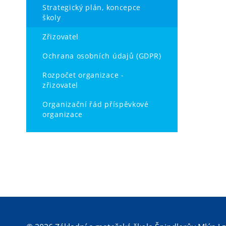
Strategický plán, koncepce
školy
Zřizovatel
Ochrana osobních údajů (GDPR)
Rozpočet organizace -
zřizovatel
Organizační řád příspěvkové
organizace