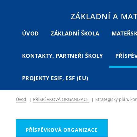
ZÁKLADNÍ A MA
ÚVOD
ZÁKLADNÍ ŠKOLA
MATEŘSK
KONTAKTY, PARTNEŘI ŠKOLY
PŘÍSPĚ
PROJEKTY ESIF, ESF (EU)
Úvod
|
PŘÍSPĚVKOVÁ ORGANIZACE
|
Strategický plán, ko
PŘÍSPĚVKOVÁ ORGANIZACE