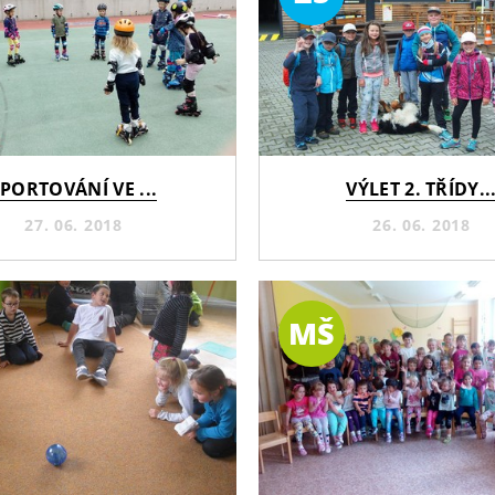
PORTOVÁNÍ VE ...
VÝLET 2. TŘÍDY..
27. 06. 2018
26. 06. 2018
MŠ