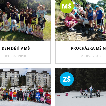
MŠ
DEN DĚTÍ V MŠ
PROCHÁZKA MŠ N.
01. 06. 2018
31. 05. 2018
ZŠ