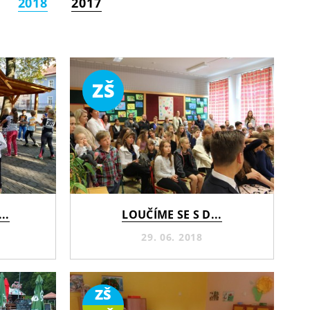
2018
2017
ZŠ
..
LOUČÍME SE S D...
29. 06. 2018
ZŠ