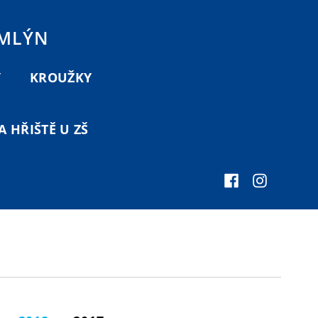
 MLÝN
Y
KROUŽKY
 HŘIŠTĚ U ZŠ