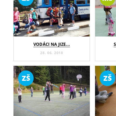
VODÁCI NA JIZE...
S
28. 06. 2018
ZŠ
ZŠ