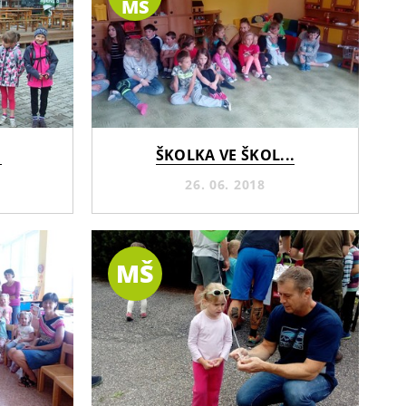
MŠ
.
ŠKOLKA VE ŠKOL...
26. 06. 2018
MŠ