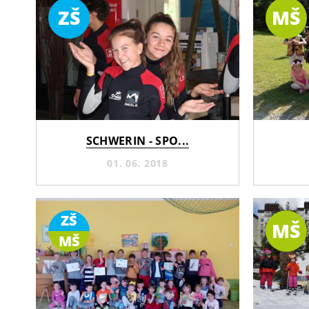
ZŠ
MŠ
SCHWERIN - SPO...
01. 06. 2018
ZŠ
MŠ
MŠ