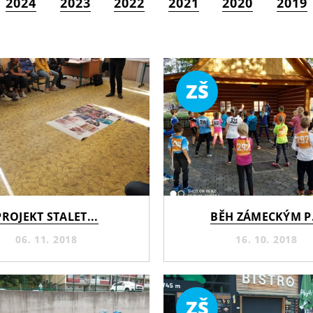
2024
2023
2022
2021
2020
2019
ZŠ
PROJEKT STALET...
BĚH ZÁMECKÝM P.
06. 11. 2018
16. 10. 2018
ZŠ