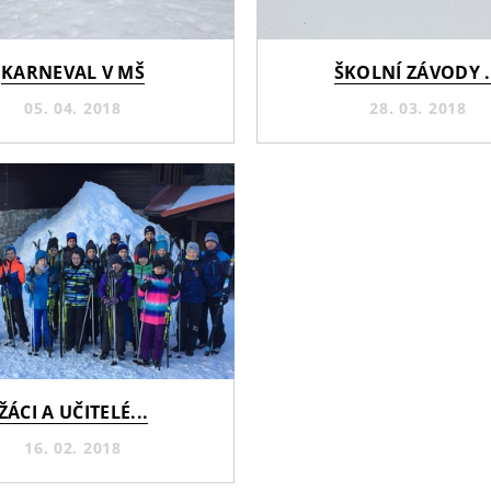
KARNEVAL V MŠ
ŠKOLNÍ ZÁVODY .
05. 04. 2018
28. 03. 2018
ŽÁCI A UČITELÉ...
16. 02. 2018