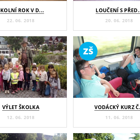
ŠKOLNÍ ROK V D...
LOUČENÍ S PŘED..
22. 06. 2018
20. 06. 2018
ZŠ
VÝLET ŠKOLKA
VODÁCKÝ KURZ Č.
12. 06. 2018
11. 06. 2018