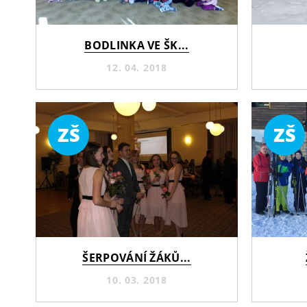
BODLINKA VE ŠK...
12. 04. 2018
ZŠ
ZŠ
ŠERPOVÁNÍ ŽÁKŮ...
10. 03. 2018