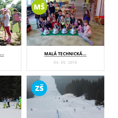
MŠ
..
MALÁ TECHNICKÁ...
04. 05. 2018
ZŠ