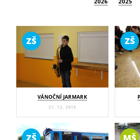
2026
2025
ZŠ
ZŠ
VÁNOČNÍ JARMARK
21. 12. 2018
ZŠ
MŠ