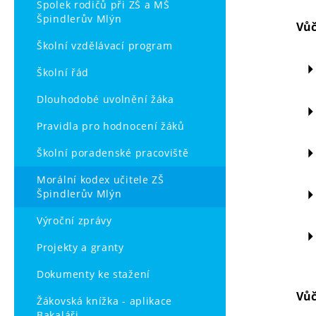
Spolek rodičů při ZŠ a MŠ
Špindlerův Mlýn
Vůč
Školní vzdělávací program
Školní řád
Dlouhodobé uvolnění žáka
Pravidla pro hodnocení žáků
Školní poradenské pracoviště
Morální kodex učitele ZŠ
Špindlerův Mlýn
Výroční zprávy
Projekty a granty
Dokumenty ke stažení
Vůč
Žákovská knížka - aplikace
Bakaláři