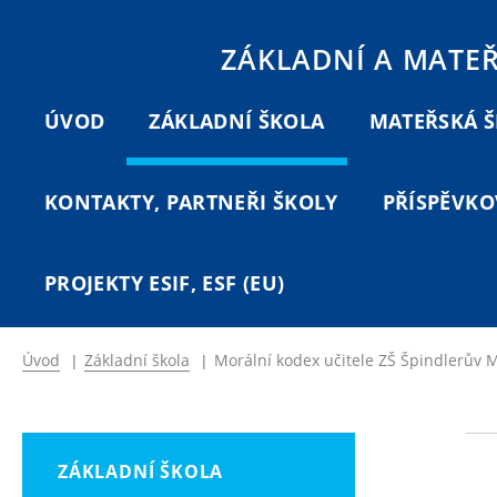
ZÁKLADNÍ A MATE
ÚVOD
ZÁKLADNÍ ŠKOLA
MATEŘSKÁ 
KONTAKTY, PARTNEŘI ŠKOLY
PŘÍSPĚVKO
PROJEKTY ESIF, ESF (EU)
Úvod
|
Základní škola
|
Morální kodex učitele ZŠ Špindlerův 
ZÁKLADNÍ ŠKOLA