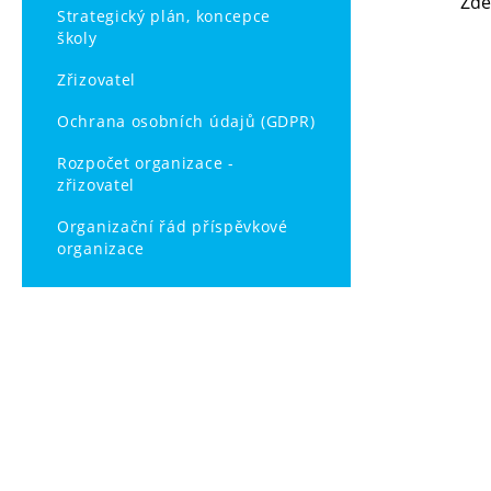
Zde
Strategický plán, koncepce
školy
Zřizovatel
Ochrana osobních údajů (GDPR)
Rozpočet organizace -
zřizovatel
Organizační řád příspěvkové
organizace