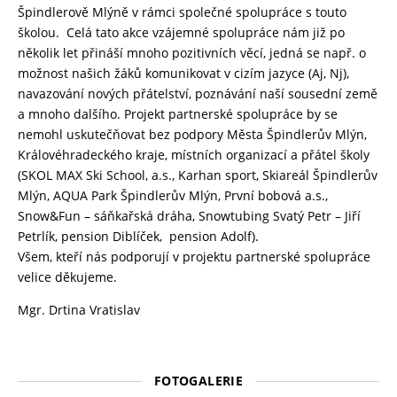
Špindlerově Mlýně v rámci společné spolupráce s touto
školou. Celá tato akce vzájemné spolupráce nám již po
několik let přináší mnoho pozitivních věcí, jedná se např. o
možnost našich žáků komunikovat v cizím jazyce (Aj, Nj),
navazování nových přátelství, poznávání naší sousední země
a mnoho dalšího. Projekt partnerské spolupráce by se
nemohl uskutečňovat bez podpory Města Špindlerův Mlýn,
Královéhradeckého kraje, místních organizací a přátel školy
(SKOL MAX Ski School, a.s., Karhan sport, Skiareál Špindlerův
Mlýn, AQUA Park Špindlerův Mlýn, První bobová a.s.,
Snow&Fun – sáňkařská dráha, Snowtubing Svatý Petr – Jiří
Petrlík, pension Diblíček, pension Adolf).
Všem, kteří nás podporují v projektu partnerské spolupráce
velice děkujeme.
Mgr. Drtina Vratislav
FOTOGALERIE