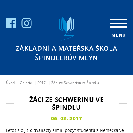
MENU
ZÁKLADNÍ A MATEŘSKÁ ŠKOLA
ŠPINDLERŮV MLÝN
Úvod
|
Galerie
|
2017
|
Žáci ze Schwerinu ve Špindlu
ŽÁCI ZE SCHWERINU VE
ŠPINDLU
06. 02. 2017
Letos šlo již o dvanáctý zimní pobyt studentů z Německa ve