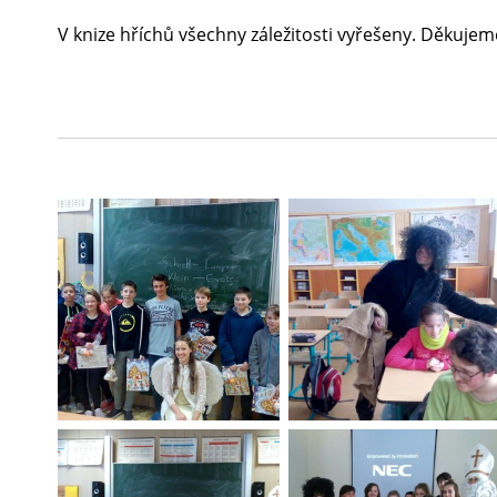
V knize hříchů všechny záležitosti vyřešeny. Děkujeme