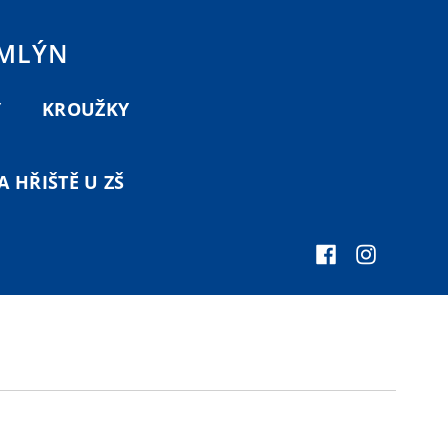
 MLÝN
Y
KROUŽKY
 HŘIŠTĚ U ZŠ