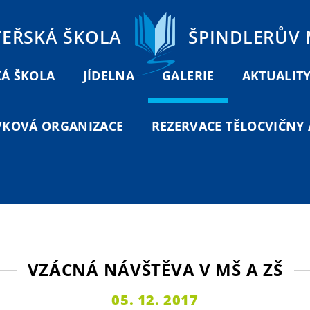
TEŘSKÁ ŠKOLA
ŠPINDLERŮV
Á ŠKOLA
JÍDELNA
GALERIE
AKTUALIT
VKOVÁ ORGANIZACE
REZERVACE TĚLOCVIČNY A
VZÁCNÁ NÁVŠTĚVA V MŠ A ZŠ
05. 12. 2017