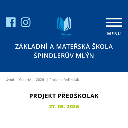
MENU
ZÁKLADNÍ A MATEŘSKÁ ŠKOLA
ŠPINDLERŮV MLÝN
Úvod
|
Galerie
|
2026
|
Projekt předškolák
PROJEKT PŘEDŠKOLÁK
27. 05. 2026