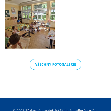
VŠECHNY FOTOGALERIE
© 2026 Základní a mateřská škola Špindlerův Mlýn |