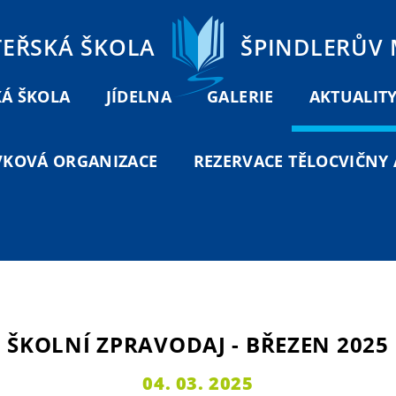
TEŘSKÁ ŠKOLA
ŠPINDLERŮV
Á ŠKOLA
JÍDELNA
GALERIE
AKTUALIT
VKOVÁ ORGANIZACE
REZERVACE TĚLOCVIČNY A
ŠKOLNÍ ZPRAVODAJ - BŘEZEN 2025
04. 03. 2025