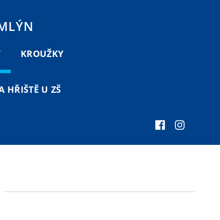
 MLÝN
Y
KROUŽKY
 HŘIŠTĚ U ZŠ