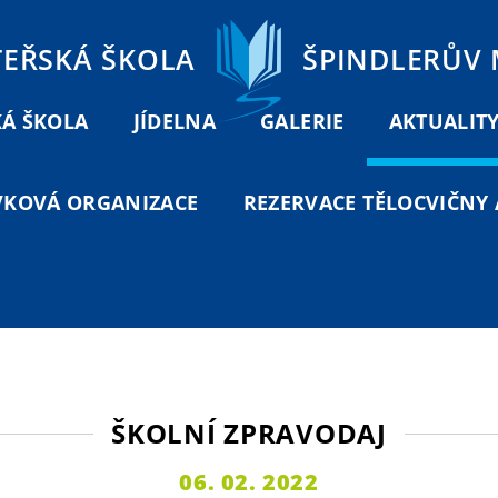
TEŘSKÁ ŠKOLA
ŠPINDLERŮV
Á ŠKOLA
JÍDELNA
GALERIE
AKTUALIT
VKOVÁ ORGANIZACE
REZERVACE TĚLOCVIČNY A
ŠKOLNÍ ZPRAVODAJ
06. 02. 2022