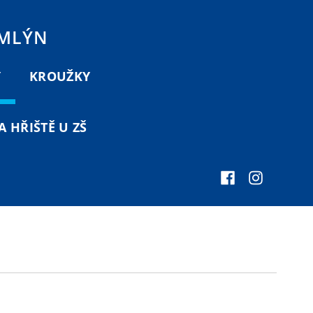
 MLÝN
Y
KROUŽKY
 HŘIŠTĚ U ZŠ