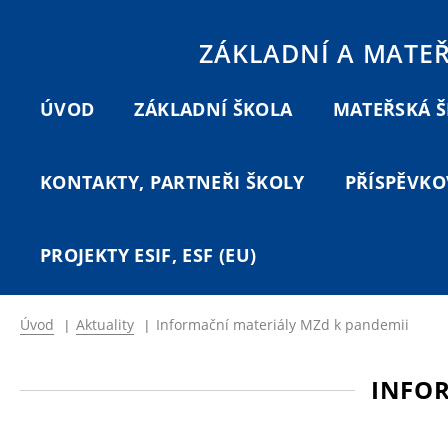
ZÁKLADNÍ A MATE
ÚVOD
ZÁKLADNÍ ŠKOLA
MATEŘSKÁ 
KONTAKTY, PARTNEŘI ŠKOLY
PŘÍSPĚVKO
PROJEKTY ESIF, ESF (EU)
Úvod
|
Aktuality
|
Informační materiály MZd k pandemii
INFOR