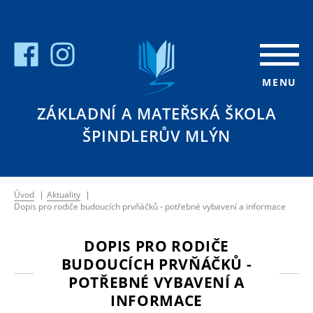
MENU
ZÁKLADNÍ A MATEŘSKÁ ŠKOLA
ŠPINDLERŮV MLÝN
Úvod
|
Aktuality
|
Dopis pro rodiče budoucích prvňáčků - potřebné vybavení a informace
DOPIS PRO RODIČE
BUDOUCÍCH PRVŇÁČKŮ -
POTŘEBNÉ VYBAVENÍ A
INFORMACE