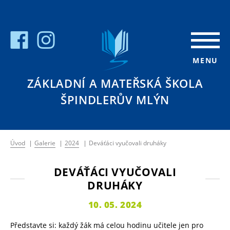
MENU
ZÁKLADNÍ A MATEŘSKÁ ŠKOLA
ŠPINDLERŮV MLÝN
Úvod
|
Galerie
|
2024
|
Deváťáci vyučovali druháky
DEVÁŤÁCI VYUČOVALI
DRUHÁKY
10. 05. 2024
Představte si: každý žák má celou hodinu učitele jen pro